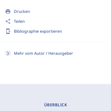
print
Drucken
share
Teilen
send_to_mobile
Bibliographie exportieren
Mehr vom Autor / Herausgeber
ÜBERBLICK