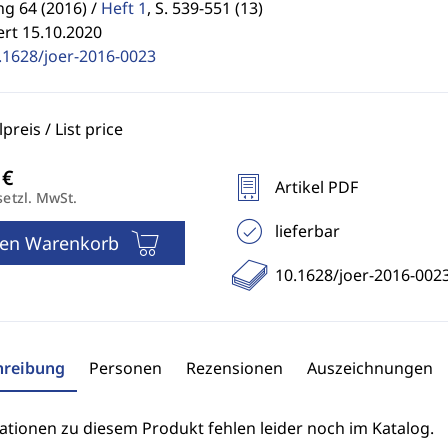
g 64 (2016) /
Heft 1
,
S. 539-551 (13)
ert 15.10.2020
.1628/joer-2016-0023
reis / List price
Artikel PDF
setzl. MwSt.
lieferbar
den Warenkorb
10.1628/joer-2016-002
hreibung
Personen
Rezensionen
Auszeichnungen
ationen zu diesem Produkt fehlen leider noch im Katalog.