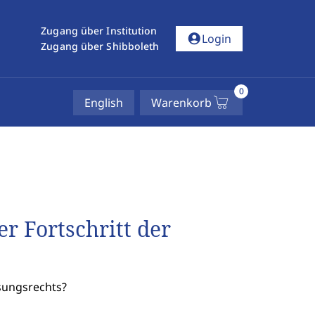
Zugang über Institution
account_circle
Login
Zugang über Shibboleth
0
English
Warenkorb
r Fortschritt der
ssungsrechts?