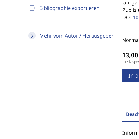
Jahrgan
send_to_mobile
Bibliographie exportieren
Publizi
DOI
10
Mehr vom Autor / Herausgeber
Normalp
inkl. ge
In 
Besc
Inform