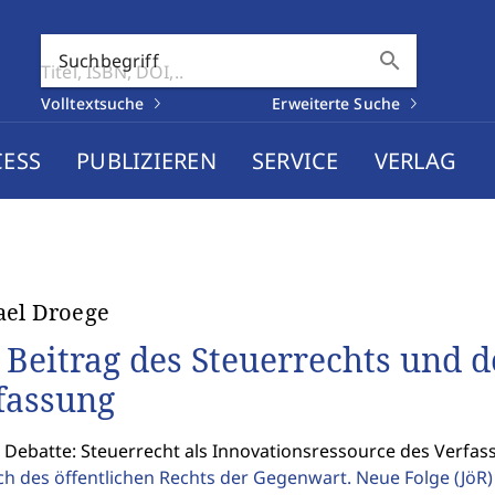
search
Suchbegriff
Volltextsuche
Erweiterte Suche
CESS
PUBLIZIEREN
SERVICE
VERLAG
ael Droege
 Beitrag des Steuerrechts und de
fassung
: Debatte: Steuerrecht als Innovationsressource des Verfa
ch des öffentlichen Rechts der Gegenwart. Neue Folge
(JöR)