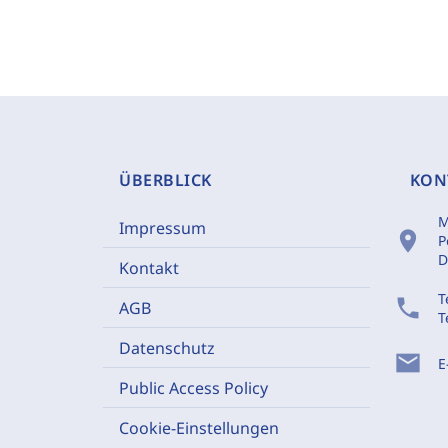
ÜBERBLICK
KON
M
Impressum
location_on
P
D
Kontakt
T
phone
AGB
T
Datenschutz
mail
E
Public Access Policy
Cookie-Einstellungen