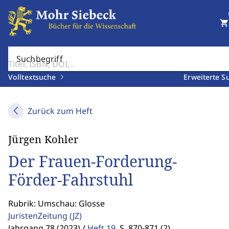
shopping_cart
Suchbegriff
Volltextsuche
Erweiterte S
Zurück zum Heft
Jürgen Kohler
Der Frauen-Forderung-
Förder-Fahrstuhl
Rubrik: Umschau: Glosse
JuristenZeitung
(JZ)
Jahrgang 78 (2023) /
Heft 19
,
S. 870-871 (2)