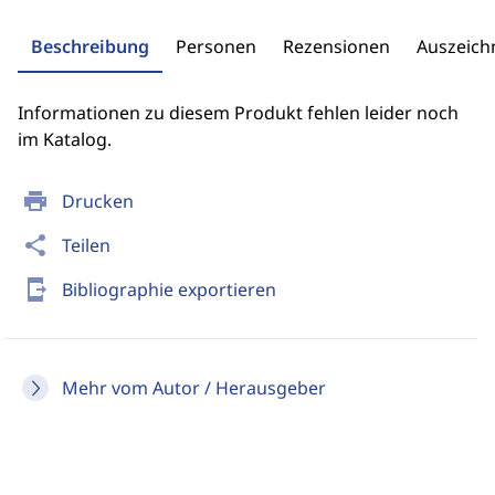
Beschreibung
Personen
Rezensionen
Auszeic
Informationen zu diesem Produkt fehlen leider noch
im Katalog.
print
Drucken
share
Teilen
send_to_mobile
Bibliographie exportieren
Mehr vom Autor / Herausgeber