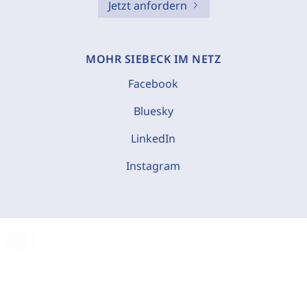
Jetzt anfordern
MOHR SIEBECK IM NETZ
Facebook
Bluesky
LinkedIn
Instagram
C
o
o