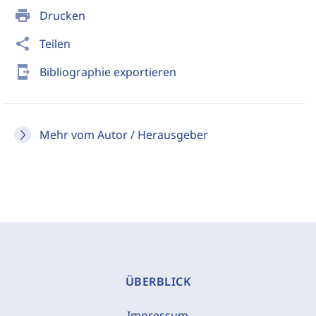
print
Drucken
share
Teilen
send_to_mobile
Bibliographie exportieren
Mehr vom Autor / Herausgeber
ÜBERBLICK
Impressum