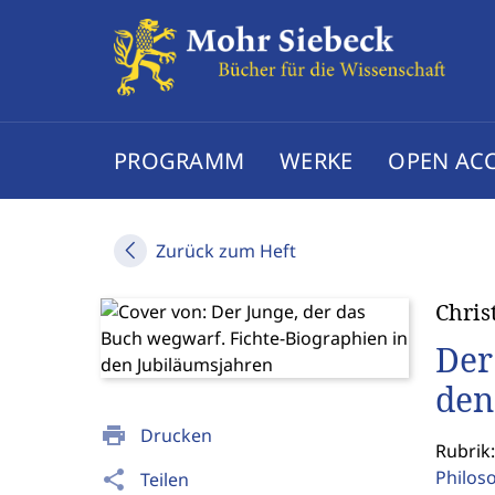
PROGRAMM
WERKE
OPEN AC
Zurück zum Heft
Chri
Der
den
print
Drucken
Rubrik:
Philos
share
Teilen