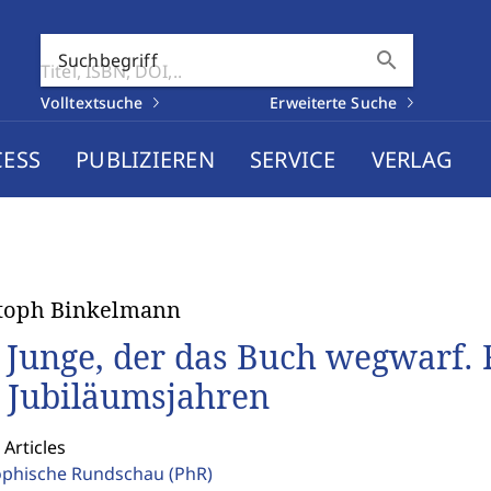
search
Suchbegriff
Volltextsuche
Erweiterte Suche
CESS
PUBLIZIEREN
SERVICE
VERLAG
stoph Binkelmann
 Junge, der das Buch wegwarf. 
 Jubiläumsjahren
 Articles
ophische Rundschau
(PhR)