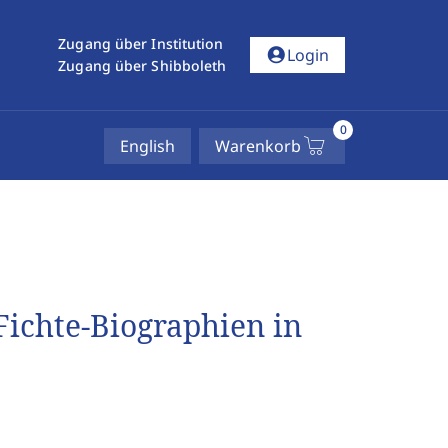
Zugang über Institution
account_circle
Login
Zugang über Shibboleth
0
English
Warenkorb
Fichte-Biographien in