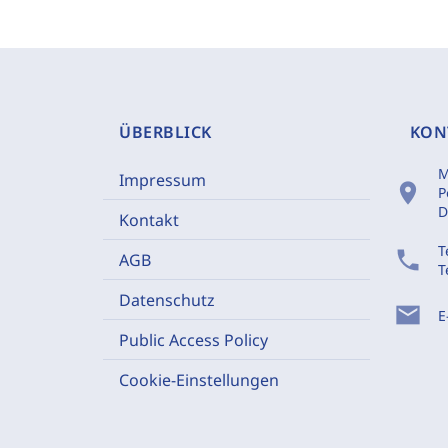
ÜBERBLICK
KON
M
Impressum
location_on
P
D
Kontakt
T
phone
AGB
T
Datenschutz
mail
E
Public Access Policy
Cookie-Einstellungen