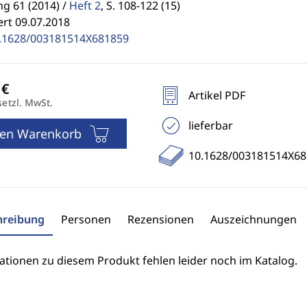
g 61 (2014) /
Heft 2
,
S. 108-122 (15)
ert 09.07.2018
.1628/003181514X681859
Artikel PDF
setzl. MwSt.
lieferbar
den Warenkorb
10.1628/003181514X68
hreibung
Personen
Rezensionen
Auszeichnungen
ationen zu diesem Produkt fehlen leider noch im Katalog.