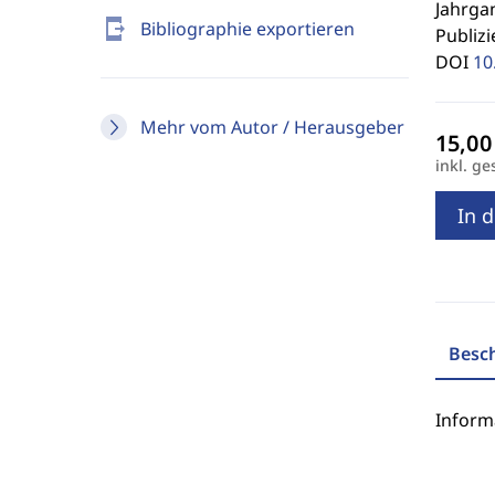
Jahrgan
send_to_mobile
Bibliographie exportieren
Publizi
DOI
10
Mehr vom Autor / Herausgeber
inkl. ge
In 
Besc
Inform