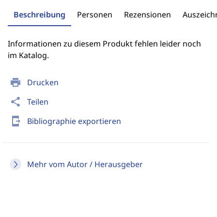
Beschreibung
Personen
Rezensionen
Auszeic
Informationen zu diesem Produkt fehlen leider noch
im Katalog.
print
Drucken
share
Teilen
send_to_mobile
Bibliographie exportieren
Mehr vom Autor / Herausgeber