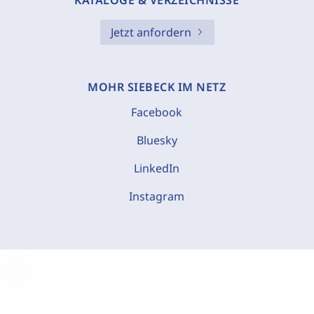
KATALOGE & VERZEICHNISSE
Jetzt anfordern
MOHR SIEBECK IM NETZ
Facebook
Bluesky
LinkedIn
Instagram
C
o