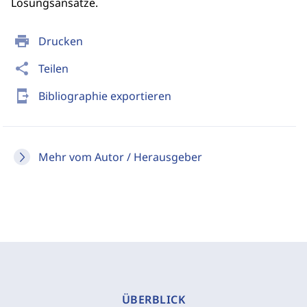
Lösungsansätze.
print
Drucken
share
Teilen
send_to_mobile
Bibliographie exportieren
Mehr vom Autor / Herausgeber
ÜBERBLICK