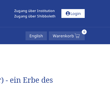
Zugang über Institution
account_circle
Login
Zugang über Shibboleth
0
English
Warenkorb
) - ein Erbe des