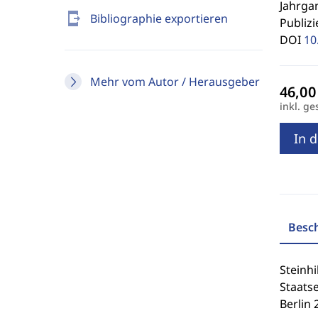
Jahrgan
send_to_mobile
Bibliographie exportieren
Publizi
DOI
10
Mehr vom Autor / Herausgeber
inkl. ge
In 
Besc
Steinhi
Staatse
Berlin 