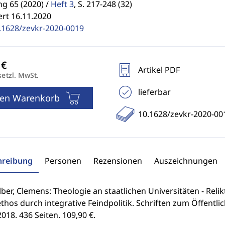
g 65 (2020) /
Heft 3
,
S. 217-248 (32)
ert 16.11.2020
.1628/zevkr-2020-0019
Artikel PDF
setzl. MwSt.
lieferbar
den Warenkorb
10.1628/zevkr-2020-00
hreibung
Personen
Rezensionen
Auszeichnungen
lber, Clemens: Theologie an staatlichen Universitäten - Reli
thos durch integrative Feindpolitik. Schriften zum Öffentl
2018. 436 Seiten. 109,90 €.