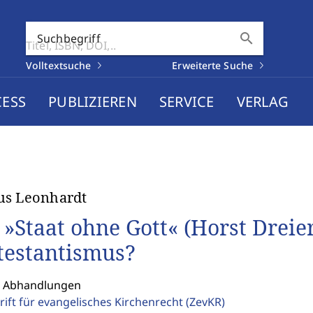
search
Suchbegriff
Volltextsuche
Erweiterte Suche
CESS
PUBLIZIEREN
SERVICE
VERLAG
us Leonhardt
 »Staat ohne Gott« (Horst Dreier
testantismus?
: Abhandlungen
rift für evangelisches Kirchenrecht
(ZevKR)