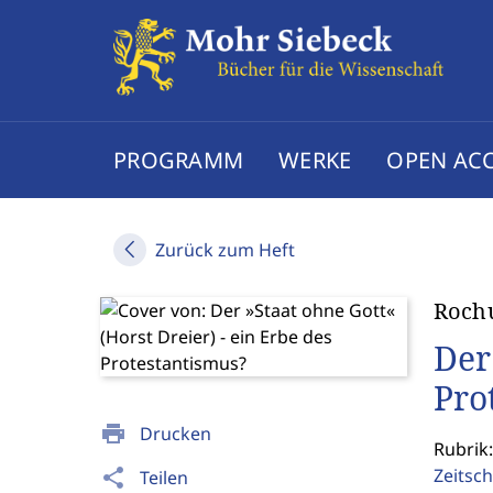
PROGRAMM
WERKE
OPEN AC
Zurück zum Heft
Roch
Der
Pro
print
Drucken
Rubrik
Zeitsch
share
Teilen