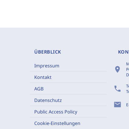
ÜBERBLICK
KON
M
Impressum
location_on
P
D
Kontakt
T
phone
AGB
T
Datenschutz
mail
E
Public Access Policy
Cookie-Einstellungen