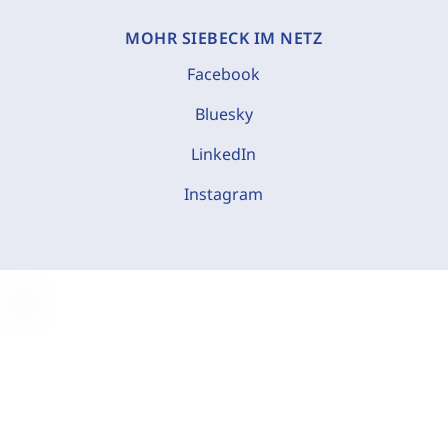
MOHR SIEBECK IM NETZ
Facebook
Bluesky
LinkedIn
Instagram
C
o
o
k