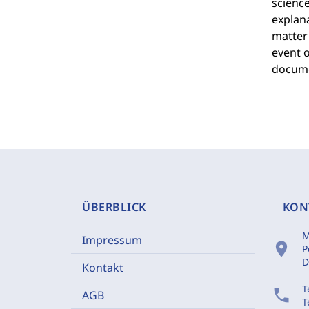
science
explana
matter 
event o
docume
ÜBERBLICK
KON
M
Impressum
location_on
P
D
Kontakt
T
phone
AGB
T