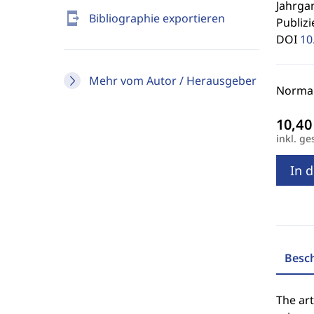
Jahrgan
send_to_mobile
Bibliographie exportieren
Publizi
DOI
10
Mehr vom Autor / Herausgeber
Normal
inkl. ge
In 
Besc
The art