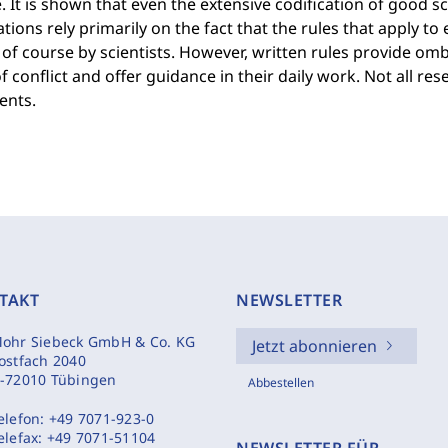
. It is shown that even the extensive codification of good s
tions rely primarily on the fact that the rules that apply to
of course by scientists. However, written rules provide om
f conflict and offer guidance in their daily work. Not all r
nts.
TAKT
NEWSLETTER
ohr Siebeck GmbH & Co. KG
Jetzt abonnieren
ostfach 2040
-72010 Tübingen
Abbestellen
elefon:
+49 7071-923-0
elefax:
+49 7071-51104