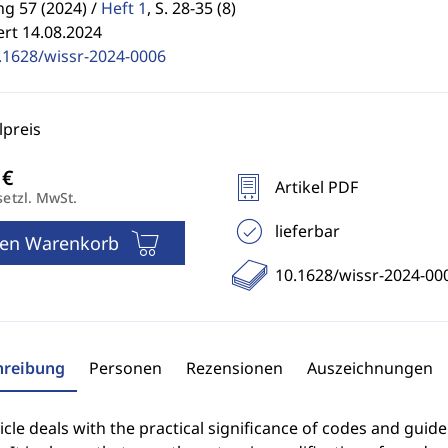
g 57 (2024) /
Heft 1
,
S. 28-35 (8)
ert 14.08.2024
.1628/wissr-2024-0006
preis
Artikel PDF
setzl. MwSt.
lieferbar
den Warenkorb
10.1628/wissr-2024-00
hreibung
Personen
Rezensionen
Auszeichnungen
icle deals with the practical significance of codes and gui