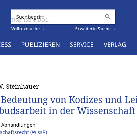
search
Suchbegriff
Volltextsuche
Erweiterte Suche
CESS
PUBLIZIEREN
SERVICE
VERLAG
W. Steinhauer
 Bedeutung von Kodizes und Leit
udsarbeit in der Wissenschaft
: Abhandlungen
schaftsrecht
(WissR)