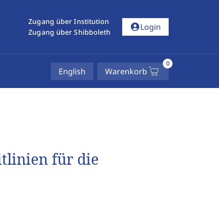
Zugang über Institution
account_circle
Login
Zugang über Shibboleth
0
English
Warenkorb
linien für die