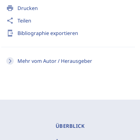
print
Drucken
share
Teilen
send_to_mobile
Bibliographie exportieren
Mehr vom Autor / Herausgeber
ÜBERBLICK