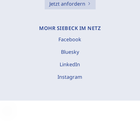
Jetzt anfordern
MOHR SIEBECK IM NETZ
Facebook
Bluesky
LinkedIn
Instagram
C
o
o