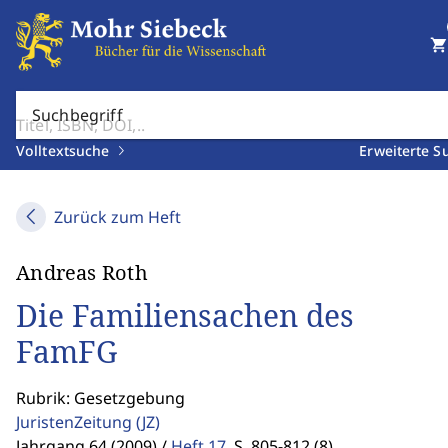
shopping_cart
Suchbegriff
Volltextsuche
Erweiterte S
Zurück zum Heft
Andreas Roth
Die Familiensachen des
FamFG
Rubrik: Gesetzgebung
JuristenZeitung
(JZ)
Jahrgang 64 (2009) /
Heft 17
,
S. 805-812 (8)