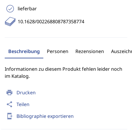
lieferbar
10.1628/002268808787358774
Beschreibung
Personen
Rezensionen
Auszeic
Informationen zu diesem Produkt fehlen leider noch
im Katalog.
print
Drucken
share
Teilen
send_to_mobile
Bibliographie exportieren