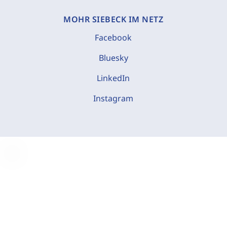
MOHR SIEBECK IM NETZ
Facebook
Bluesky
LinkedIn
Instagram
C
o
o
k