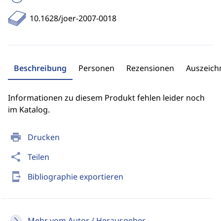
10.1628/joer-2007-0018
Beschreibung
Personen
Rezensionen
Auszeic
Informationen zu diesem Produkt fehlen leider noch
im Katalog.
print
Drucken
share
Teilen
send_to_mobile
Bibliographie exportieren
Mehr vom Autor / Herausgeber