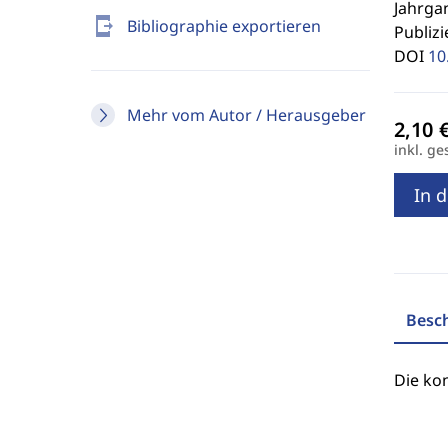
Jahrgan
send_to_mobile
Bibliographie exportieren
Publizi
DOI
10
Mehr vom Autor / Herausgeber
inkl. ge
In 
Besc
Die ko