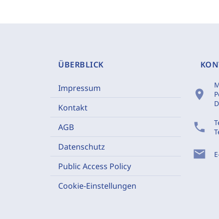
ÜBERBLICK
KON
M
Impressum
location_on
P
D
Kontakt
T
phone
AGB
T
Datenschutz
mail
E
Public Access Policy
Cookie-Einstellungen