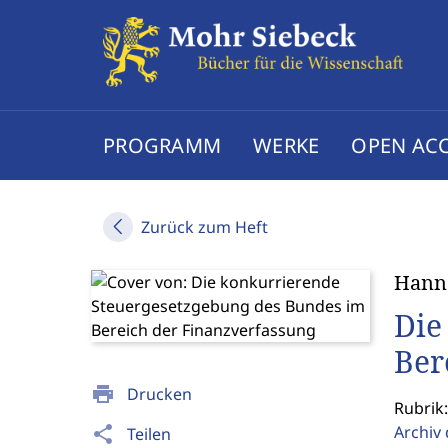
PROGRAMM
WERKE
OPEN AC
Zurück zum Heft
Hann
Die
Ber
print
Drucken
Rubrik:
Archiv 
share
Teilen