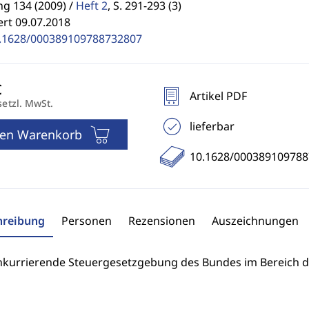
g 134 (2009) /
Heft 2
,
S. 291-293 (3)
ert 09.07.2018
.1628/000389109788732807
Artikel PDF
setzl. MwSt.
lieferbar
den Warenkorb
10.1628/00038910978
hreibung
Personen
Rezensionen
Auszeichnungen
nkurrierende Steuergesetzgebung des Bundes im Bereich d