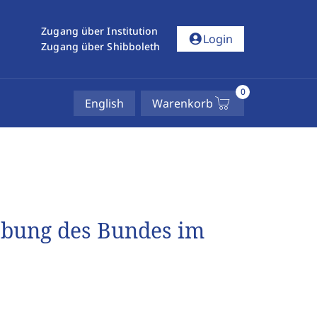
Zugang über Institution
account_circle
Login
Zugang über Shibboleth
0
English
Warenkorb
ebung des Bundes im