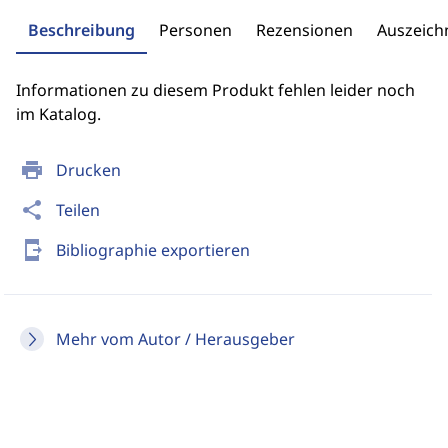
Beschreibung
Personen
Rezensionen
Auszeic
Informationen zu diesem Produkt fehlen leider noch
im Katalog.
print
Drucken
share
Teilen
send_to_mobile
Bibliographie exportieren
Mehr vom Autor / Herausgeber