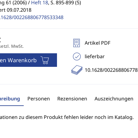
g 61 (2006) /
Heft 18
,
S. 895-899 (5)
ert 09.07.2018
.1628/002268806778533348
Artikel PDF
setzl. MwSt.
lieferbar
den Warenkorb
10.1628/00226880677
hreibung
Personen
Rezensionen
Auszeichnungen
ationen zu diesem Produkt fehlen leider noch im Katalog.