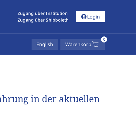
Zugang über Institution
account_circle
Login
Zugang über Shibboleth
0
English
Warenkorb
hrung in der aktuellen