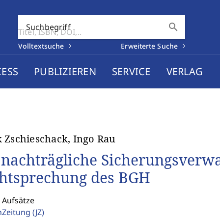
search
Suchbegriff
Volltextsuche
Erweiterte Suche
CESS
PUBLIZIEREN
SERVICE
VERLAG
 Zschieschack, Ingo Rau
 nachträgliche Sicherungsverwa
htsprechung des BGH
 Aufsätze
enZeitung
(JZ)