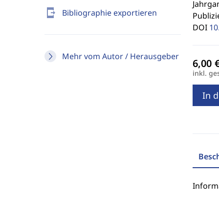
Jahrgan
send_to_mobile
Bibliographie exportieren
Publizi
DOI
10
Mehr vom Autor / Herausgeber
inkl. ge
In 
Besc
Inform