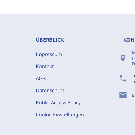
ÜBERBLICK
KON
M
Impressum
location_on
P
D
Kontakt
T
phone
AGB
T
Datenschutz
mail
E
Public Access Policy
Cookie-Einstellungen