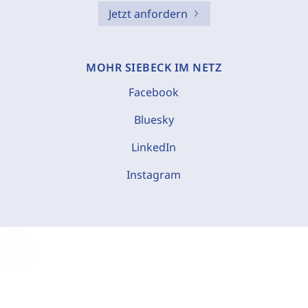
Jetzt anfordern
MOHR SIEBECK IM NETZ
Facebook
Bluesky
LinkedIn
Instagram
C
o
o