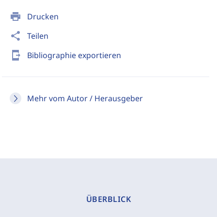
print
Drucken
share
Teilen
send_to_mobile
Bibliographie exportieren
Mehr vom Autor / Herausgeber
ÜBERBLICK