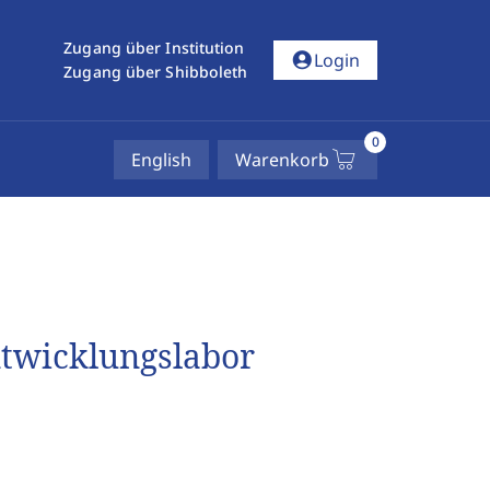
Zugang über Institution
account_circle
Login
Zugang über Shibboleth
0
English
Warenkorb
ntwicklungslabor