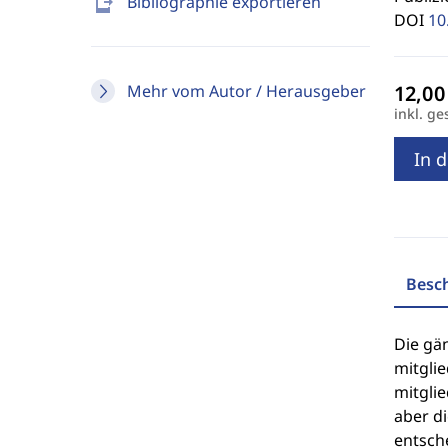
send_to_mobile
Bibliographie exportieren
DOI
10
Mehr vom Autor / Herausgeber
inkl. ge
In 
Besc
Die gä
mitglie
mitgli
aber di
entsch