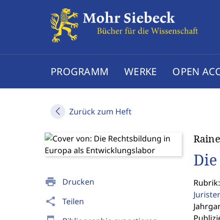
PROGRAMM
WERKE
OPEN AC
Zurück zum Heft
Rain
Die
print
Drucken
Rubrik:
Jurist
share
Teilen
Jahrgan
Publizi