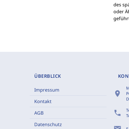
des sp
oder Äh
geführ
ÜBERBLICK
KON
M
Impressum
location_on
P
D
Kontakt
T
phone
AGB
T
Datenschutz
mail
E