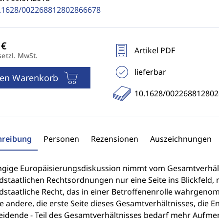
.1628/002268812802866678
Artikel PDF
setzl. MwSt.
lieferbar
den Warenkorb
10.1628/00226881280
hreibung
Personen
Rezensionen
Auszeichnungen
ngige Europäisierungsdiskussion nimmt vom Gesamtverhäl
dstaatlichen Rechtsordnungen nur eine Seite ins Blickfeld,
edstaatliche Recht, das in einer Betroffenenrolle wahrgeno
e andere, die erste Seite dieses Gesamtverhältnisses, die E
eidende - Teil des Gesamtverhältnisses bedarf mehr Aufmerk