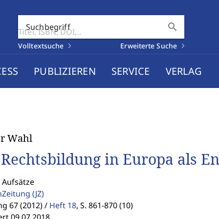
search
Suchbegriff
Volltextsuche
Erweiterte Suche
CESS
PUBLIZIEREN
SERVICE
VERLAG
er Wahl
 Rechtsbildung in Europa als E
 Aufsätze
enZeitung
(JZ)
g 67 (2012) /
Heft 18
,
S. 861-870 (10)
ert 09.07.2018