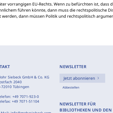
äter vorrangigen EU-Rechts. Wenn zu befürchten ist, dass
nlichem führen könnte, dann muss die rechtspolitische Disk
t werden, dann müssen Politik und rechtspolitisch argumen
TAKT
NEWSLETTER
ohr Siebeck GmbH & Co. KG
Jetzt abonnieren
ostfach 2040
-72010 Tübingen
Abbestellen
elefon:
+49 7071-923-0
elefax:
+49 7071-51104
NEWSLETTER FÜR
BIBLIOTHEKEN UND DEN
-Mail:
info@mohrsiebeck.com