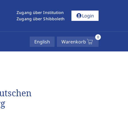
Zugang über Institution
account_circle
Login
Zugang über Shibboleth
0
English
Warenkorb
eutschen
rg