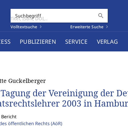
search
Suchbegriff
Volltextsuche
Erweiterte Suche
CESS
PUBLIZIEREN
SERVICE
VERLAG
te Guckelberger
 Tagung der Vereinigung der D
atsrechtslehrer 2003 in Hambu
 Bericht
des öffentlichen Rechts
(AöR)