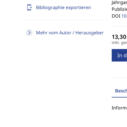
Jahrgan
send_to_mobile
Bibliographie exportieren
Publizi
DOI
10
Mehr vom Autor / Herausgeber
inkl. ge
In 
Besc
Inform