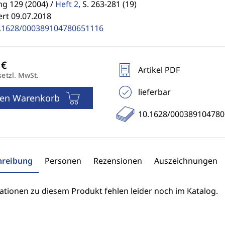
g 129 (2004) /
Heft 2
,
S. 263-281 (19)
ert 09.07.2018
.1628/000389104780651116
Artikel PDF
setzl. MwSt.
lieferbar
den Warenkorb
10.1628/00038910478
hreibung
Personen
Rezensionen
Auszeichnungen
ationen zu diesem Produkt fehlen leider noch im Katalog.