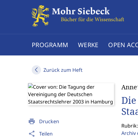
PROGRAMM
WERKE
OPEN AC
Zurück zum Heft
Annet
Die
Sta
print
Drucken
Rubrik:
Archiv 
share
Teilen