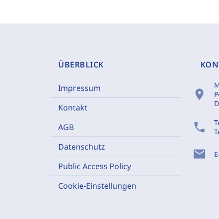
ÜBERBLICK
KON
M
Impressum
location_on
P
D
Kontakt
T
phone
AGB
T
Datenschutz
mail
E
Public Access Policy
Cookie-Einstellungen