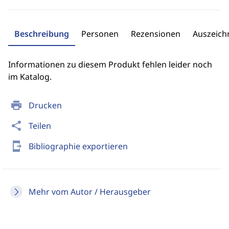
Beschreibung
Personen
Rezensionen
Auszeic
Informationen zu diesem Produkt fehlen leider noch
im Katalog.
print
Drucken
share
Teilen
send_to_mobile
Bibliographie exportieren
Mehr vom Autor / Herausgeber