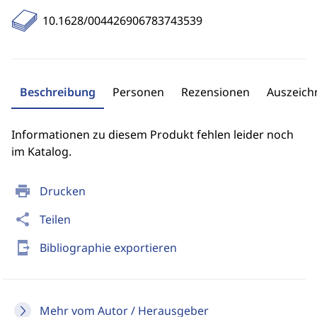
10.1628/004426906783743539
Beschreibung
Personen
Rezensionen
Auszeic
Informationen zu diesem Produkt fehlen leider noch
im Katalog.
print
Drucken
share
Teilen
send_to_mobile
Bibliographie exportieren
Mehr vom Autor / Herausgeber