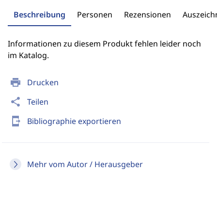
Beschreibung
Personen
Rezensionen
Auszeic
Informationen zu diesem Produkt fehlen leider noch
im Katalog.
print
Drucken
share
Teilen
send_to_mobile
Bibliographie exportieren
Mehr vom Autor / Herausgeber