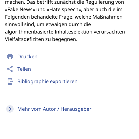
machen. Das betrifft zunächst die Regulierung von
»Fake News« und »Hate speech«, aber auch die im
Folgenden behandelte Frage, welche Maßnahmen
sinnvoll sind, um etwaigen durch die
algorithmenbasierte Inhalteselektion verursachten
Vielfaltsdefiziten zu begegnen.
print
Drucken
share
Teilen
send_to_mobile
Bibliographie exportieren
Mehr vom Autor / Herausgeber