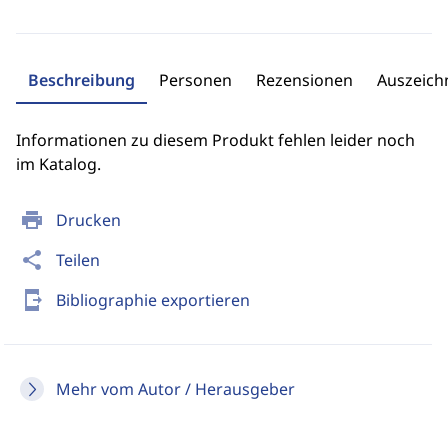
Beschreibung
Personen
Rezensionen
Auszeic
Informationen zu diesem Produkt fehlen leider noch
im Katalog.
print
Drucken
share
Teilen
send_to_mobile
Bibliographie exportieren
Mehr vom Autor / Herausgeber