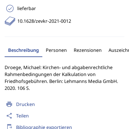
lieferbar
10.1628/zevkr-2021-0012
Beschreibung
Personen
Rezensionen
Auszeic
Droege, Michael: Kirchen‑ und abgabenrechtliche
Rahmenbedingungen der Kalkulation von
Friedhofsgebühren. Berlin: Lehmanns Media GmbH.
2020. 106 S.
print
Drucken
share
Teilen
send_to_mobile
Bibliographie exportieren