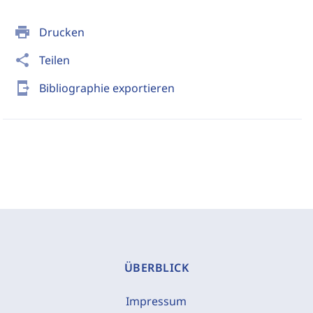
print
Drucken
share
Teilen
send_to_mobile
Bibliographie exportieren
ÜBERBLICK
Impressum