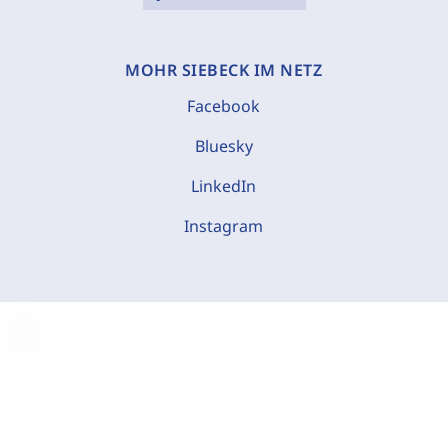
MOHR SIEBECK IM NETZ
Facebook
Bluesky
LinkedIn
Instagram
C
o
o