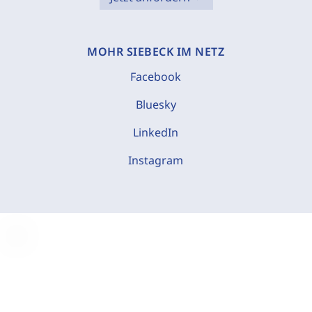
MOHR SIEBECK IM NETZ
Facebook
Bluesky
LinkedIn
Instagram
C
o
o