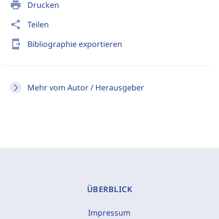
print
Drucken
share
Teilen
send_to_mobile
Bibliographie exportieren
Mehr vom Autor / Herausgeber
ÜBERBLICK
Impressum