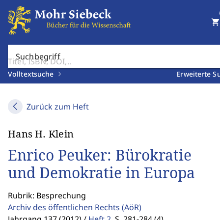
shopping_cart
Suchbegriff
Volltextsuche
Erweiterte S
Zurück zum Heft
Hans H. Klein
Enrico Peuker: Bürokratie
und Demokratie in Europa
Rubrik: Besprechung
Archiv des öffentlichen Rechts
(AöR)
Jahrgang 137 (2012) /
Heft 2
,
S. 281-284 (4)