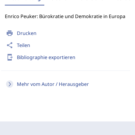
Enrico Peuker: Bürokratie und Demokratie in Europa
print
Drucken
share
Teilen
send_to_mobile
Bibliographie exportieren
Mehr vom Autor / Herausgeber