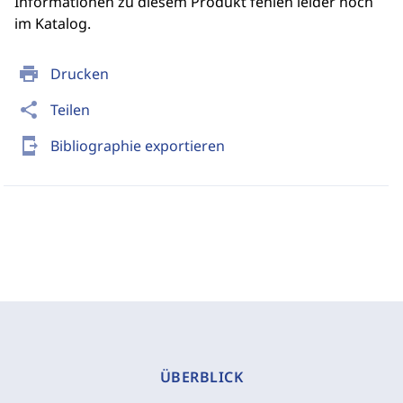
Informationen zu diesem Produkt fehlen leider noch
im Katalog.
print
Drucken
share
Teilen
send_to_mobile
Bibliographie exportieren
ÜBERBLICK