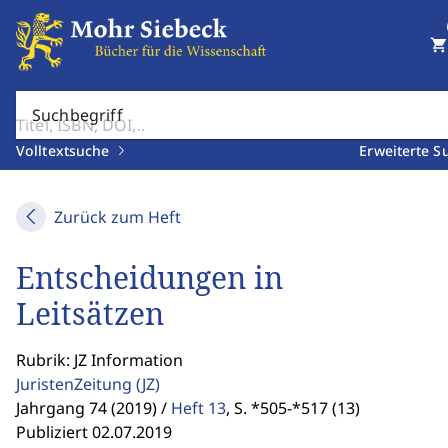
shopping_cart
Suchbegriff
Volltextsuche
Erweiterte S
Zurück zum Heft
Entscheidungen in
Leitsätzen
Rubrik: JZ Information
JuristenZeitung
(JZ)
Jahrgang 74 (2019) /
Heft 13
,
S. *505-*517 (13)
Publiziert 02.07.2019