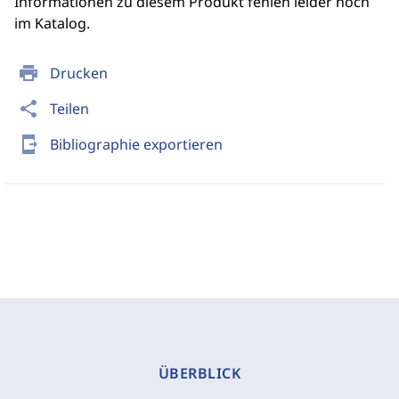
Informationen zu diesem Produkt fehlen leider noch
im Katalog.
print
Drucken
share
Teilen
send_to_mobile
Bibliographie exportieren
ÜBERBLICK