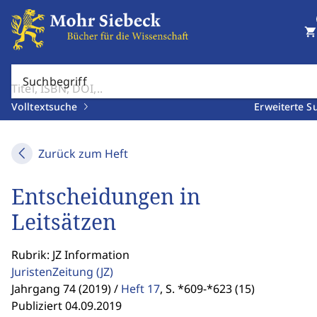
shopping_cart
Suchbegriff
Volltextsuche
Erweiterte S
Zurück zum Heft
Entscheidungen in
Leitsätzen
Rubrik: JZ Information
JuristenZeitung
(JZ)
Jahrgang 74 (2019) /
Heft 17
,
S. *609-*623 (15)
Publiziert 04.09.2019