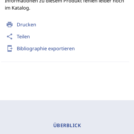
Informationen zu diesem Produkt fehlen leider noch
im Katalog.
print
Drucken
share
Teilen
send_to_mobile
Bibliographie exportieren
ÜBERBLICK