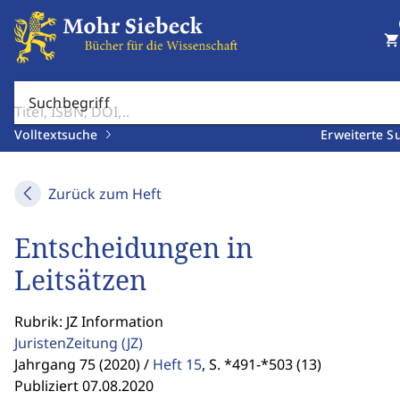
shopping_cart
Suchbegriff
Volltextsuche
Erweiterte S
Zurück zum Heft
Entscheidungen in
Leitsätzen
Rubrik: JZ Information
JuristenZeitung
(JZ)
Jahrgang 75 (2020) /
Heft 15
,
S. *491-*503 (13)
Publiziert 07.08.2020