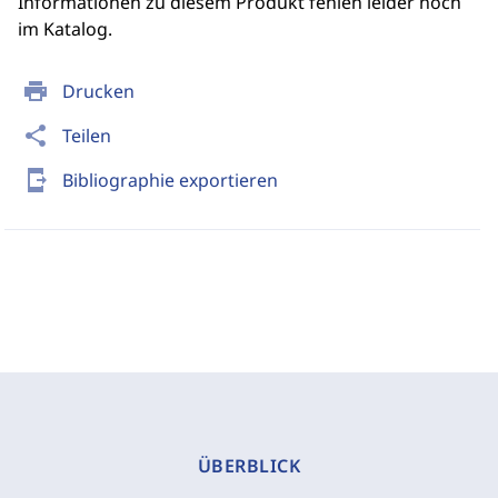
Informationen zu diesem Produkt fehlen leider noch
im Katalog.
print
Drucken
share
Teilen
send_to_mobile
Bibliographie exportieren
ÜBERBLICK