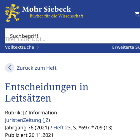
shopping_cart
Suchbegriff
Volltextsuche
Erweiterte S
Zurück zum Heft
Entscheidungen in
Leitsätzen
Rubrik: JZ Information
JuristenZeitung
(JZ)
Jahrgang 76 (2021) /
Heft 23
,
S. *697-*709 (13)
Publiziert 26.11.2021