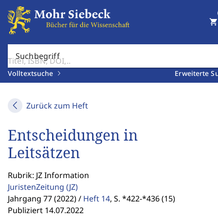
shopping_cart
Suchbegriff
Volltextsuche
Erweiterte S
Zurück zum Heft
Entscheidungen in
Leitsätzen
Rubrik: JZ Information
JuristenZeitung
(JZ)
Jahrgang 77 (2022) /
Heft 14
,
S. *422-*436 (15)
Publiziert 14.07.2022