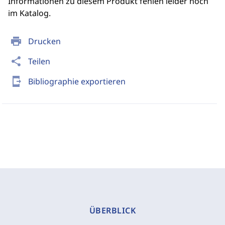
Informationen zu diesem Produkt fehlen leider noch
im Katalog.
print
Drucken
share
Teilen
send_to_mobile
Bibliographie exportieren
ÜBERBLICK