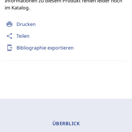
Informationen zu diesem Produkt fehlen leider noch
im Katalog.
print
Drucken
share
Teilen
send_to_mobile
Bibliographie exportieren
ÜBERBLICK