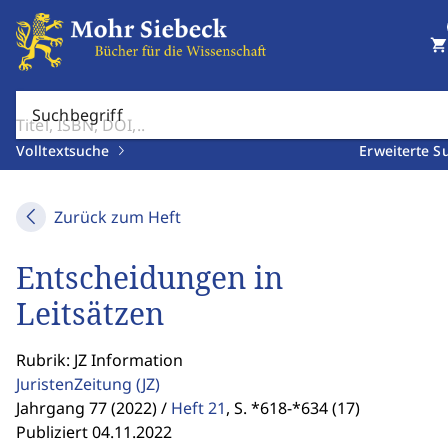
shopping_cart
Suchbegriff
Volltextsuche
Erweiterte S
Zurück zum Heft
Entscheidungen in
Leitsätzen
Rubrik: JZ Information
JuristenZeitung
(JZ)
Jahrgang 77 (2022) /
Heft 21
,
S. *618-*634 (17)
Publiziert 04.11.2022