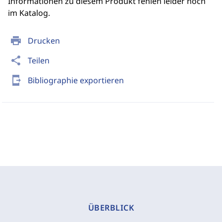
Informationen zu diesem Produkt fehlen leider noch
im Katalog.
print
Drucken
share
Teilen
send_to_mobile
Bibliographie exportieren
ÜBERBLICK