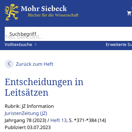
shopping_cart
Suchbegriff
Volltextsuche
Erweiterte S
Zurück zum Heft
Entscheidungen in
Leitsätzen
Rubrik: JZ Information
JuristenZeitung
(JZ)
Jahrgang 78 (2023) /
Heft 13
,
S. *371-*384 (14)
Publiziert 03.07.2023