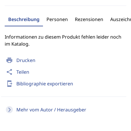
Beschreibung
Personen
Rezensionen
Auszeic
Informationen zu diesem Produkt fehlen leider noch
im Katalog.
print
Drucken
share
Teilen
send_to_mobile
Bibliographie exportieren
Mehr vom Autor / Herausgeber