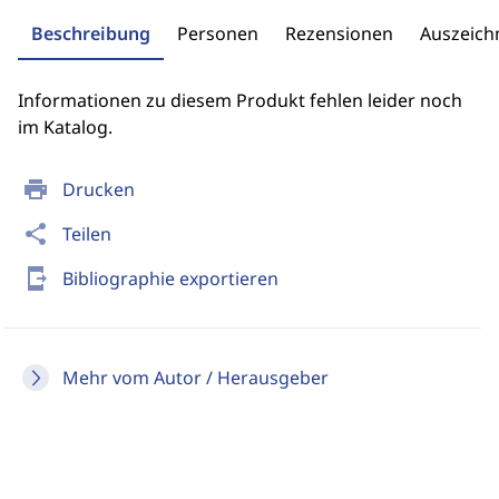
Beschreibung
Personen
Rezensionen
Auszeic
Informationen zu diesem Produkt fehlen leider noch
im Katalog.
print
Drucken
share
Teilen
send_to_mobile
Bibliographie exportieren
Mehr vom Autor / Herausgeber