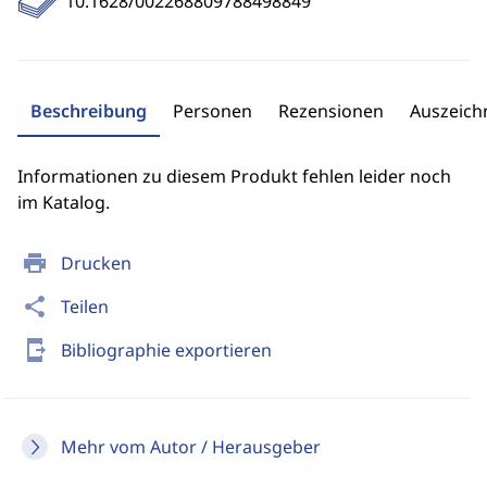
10.1628/002268809788498849
Beschreibung
Personen
Rezensionen
Auszeic
Informationen zu diesem Produkt fehlen leider noch
im Katalog.
print
Drucken
share
Teilen
send_to_mobile
Bibliographie exportieren
Mehr vom Autor / Herausgeber