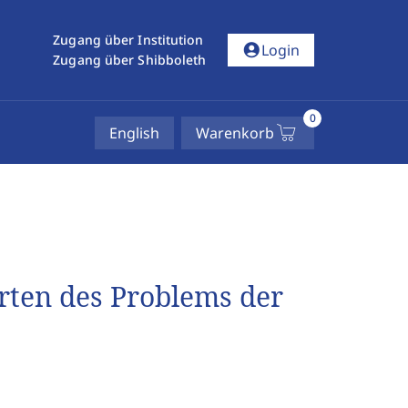
Zugang über Institution
account_circle
Login
Zugang über Shibboleth
0
English
Warenkorb
arten des Problems der