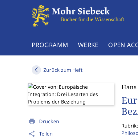
PROGRAMM
WERKE
OPEN AC
Zurück zum Heft
Hans 
Eur
Bez
print
Drucken
Rubrik:
Philos
share
Teilen