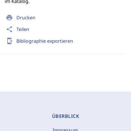
im Katalog.
print
Drucken
share
Teilen
send_to_mobile
Bibliographie exportieren
ÜBERBLICK
Impressum