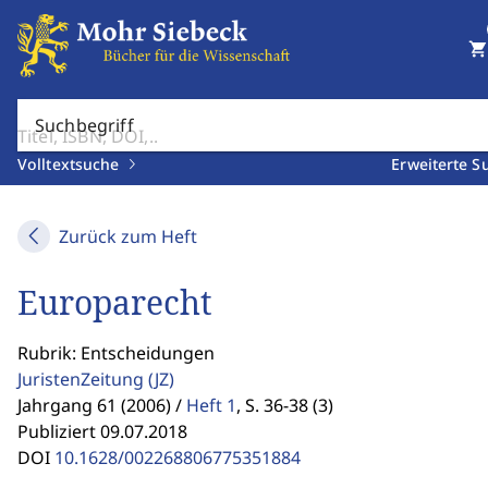
shopping_cart
Suchbegriff
Volltextsuche
Erweiterte S
Zurück zum Heft
Europarecht
Rubrik: Entscheidungen
JuristenZeitung
(JZ)
Jahrgang 61 (2006) /
Heft 1
,
S. 36-38 (3)
Publiziert 09.07.2018
DOI
10.1628/002268806775351884