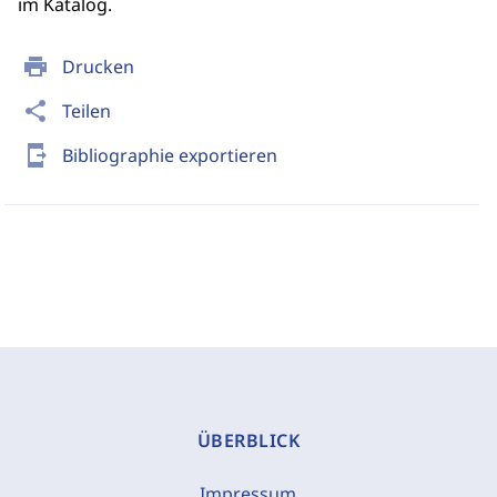
im Katalog.
print
Drucken
share
Teilen
send_to_mobile
Bibliographie exportieren
ÜBERBLICK
Impressum