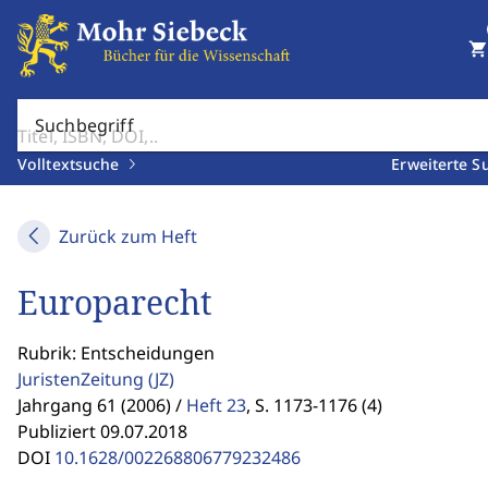
shopping_cart
Suchbegriff
Volltextsuche
Erweiterte S
Zurück zum Heft
Europarecht
Rubrik: Entscheidungen
JuristenZeitung
(JZ)
Jahrgang 61 (2006) /
Heft 23
,
S. 1173-1176 (4)
Publiziert 09.07.2018
DOI
10.1628/002268806779232486