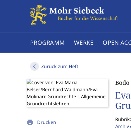
PROGRAMM
WERKE
OPEN AC
Zurück zum Heft
Bodo 
Eva
Gru
Rubrik:
print
Drucken
Archiv 