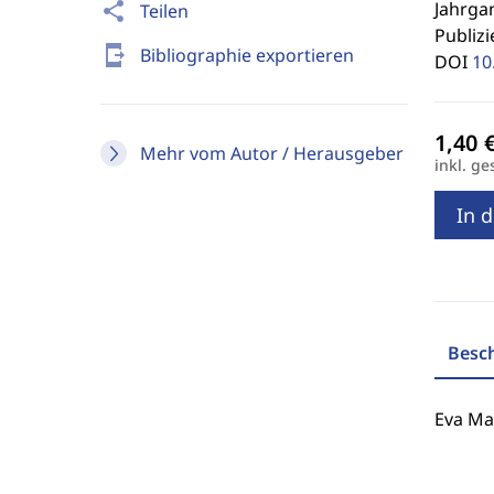
Jahrgan
share
Teilen
Publizi
send_to_mobile
Bibliographie exportieren
DOI
10
Mehr vom Autor / Herausgeber
inkl. ge
In 
Besc
Eva Ma