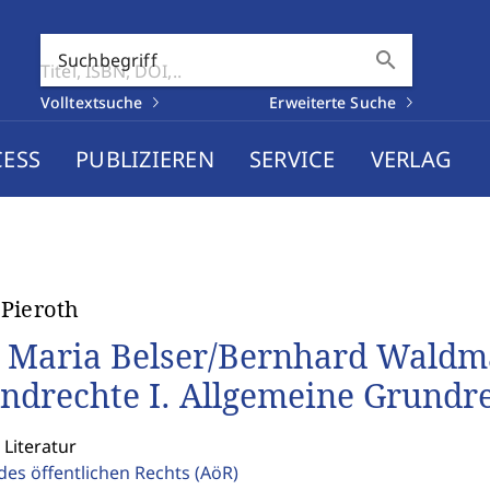
search
Suchbegriff
Volltextsuche
Erweiterte Suche
CESS
PUBLIZIEREN
SERVICE
VERLAG
Pieroth
 Maria Belser/Bernhard Waldm
ndrechte I. Allgemeine Grundr
 Literatur
des öffentlichen Rechts
(AöR)