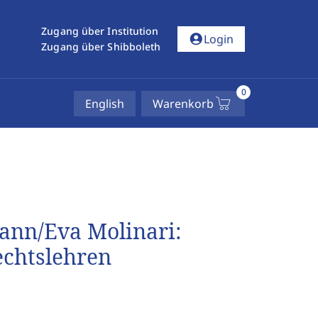
Zugang über Institution
account_circle
Login
Zugang über Shibboleth
0
English
Warenkorb
ann/Eva Molinari:
echtslehren