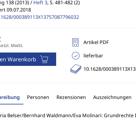
g 138 (2013) /
Heft 3
,
S. 481-482 (2)
ert 09.07.2018
.1628/000389113X13757087796032
Artikel PDF
setzl. MwSt.
lieferbar
den Warenkorb
10.1628/000389113X1
hreibung
Personen
Rezensionen
Auszeichnungen
ria Belser/Bernhard Waldmann/Eva Molinari: Grundrechte I