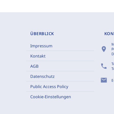
ÜBERBLICK
KON
M
Impressum
location_on
P
D
Kontakt
T
phone
AGB
T
Datenschutz
mail
E
Public Access Policy
Cookie-Einstellungen