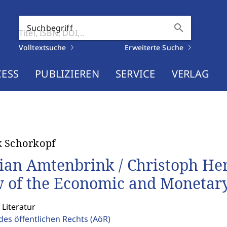
search
Suchbegriff
Volltextsuche
Erweiterte Suche
CESS
PUBLIZIEREN
SERVICE
VERLAG
k Schorkopf
ian Amtenbrink / Christoph He
 of the Economic and Monetar
 Literatur
des öffentlichen Rechts
(AöR)