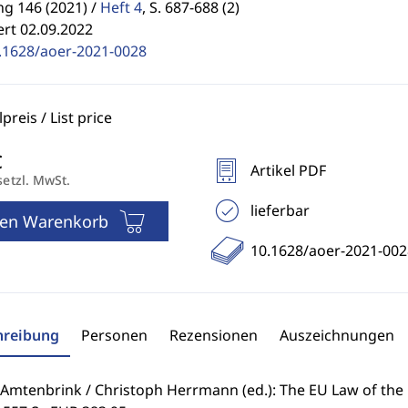
g 146 (2021) /
Heft 4
,
S. 687-688 (2)
ert 02.09.2022
.1628/aoer-2021-0028
reis / List price
Artikel PDF
setzl. MwSt.
lieferbar
den Warenkorb
10.1628/aoer-2021-002
hreibung
Personen
Rezensionen
Auszeichnungen
 Amtenbrink / Christoph Herrmann (ed.): The EU Law of th