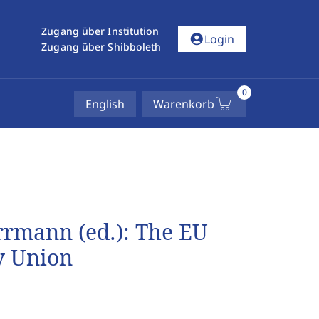
Zugang über Institution
account_circle
Login
Zugang über Shibboleth
0
English
Warenkorb
rrmann (ed.): The EU
y Union