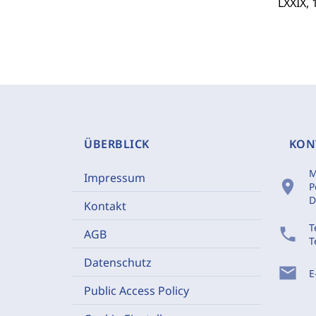
LXXIX, 
ÜBERBLICK
KON
M
Impressum
location_on
P
D
Kontakt
T
phone
AGB
T
Datenschutz
mail
E
Public Access Policy