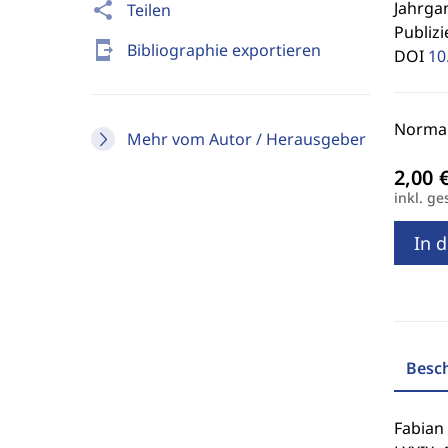
Jahrgan
share
Teilen
Publizi
send_to_mobile
Bibliographie exportieren
DOI
10
Normalp
Mehr vom Autor / Herausgeber
inkl. ge
In 
Besc
Fabian