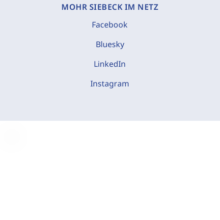
MOHR SIEBECK IM NETZ
Facebook
Bluesky
LinkedIn
Instagram
C
o
o
k
i