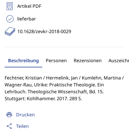
Artikel PDF
lieferbar
10.1628/zevkr-2018-0029
Beschreibung
Personen
Rezensionen
Auszeic
Fechtner, Kristian / Hermelink, Jan / Kumlehn, Martina /
Wagner-Rau, Ulrike: Praktische Theologie. Ein
Lehrbuch. Theologische Wissenschaft, Bd. 15.
Stuttgart: Kohlhammer. 2017. 289 S.
print
Drucken
share
Teilen