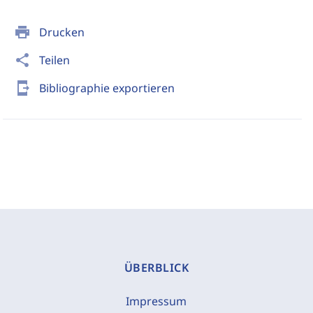
print
Drucken
share
Teilen
send_to_mobile
Bibliographie exportieren
ÜBERBLICK
Impressum