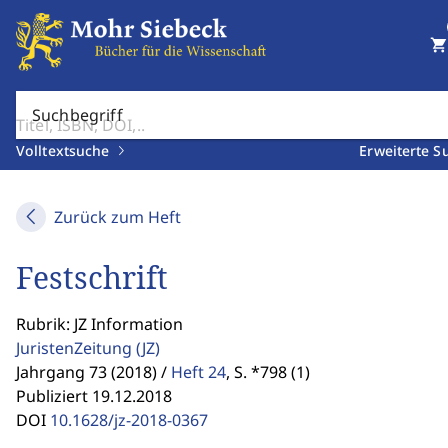
shopping_cart
Suchbegriff
Volltextsuche
Erweiterte S
Zurück zum Heft
Festschrift
Rubrik: JZ Information
JuristenZeitung
(JZ)
Jahrgang 73 (2018) /
Heft 24
,
S. *798 (1)
Publiziert 19.12.2018
DOI
10.1628/jz-2018-0367