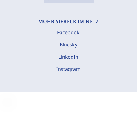
MOHR SIEBECK IM NETZ
Facebook
Bluesky
LinkedIn
Instagram
C
o
o