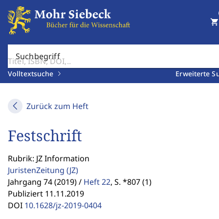
shopping_cart
Suchbegriff
Volltextsuche
Erweiterte S
Zurück zum Heft
Festschrift
Rubrik: JZ Information
JuristenZeitung
(JZ)
Jahrgang 74 (2019) /
Heft 22
,
S. *807 (1)
Publiziert 11.11.2019
DOI
10.1628/jz-2019-0404