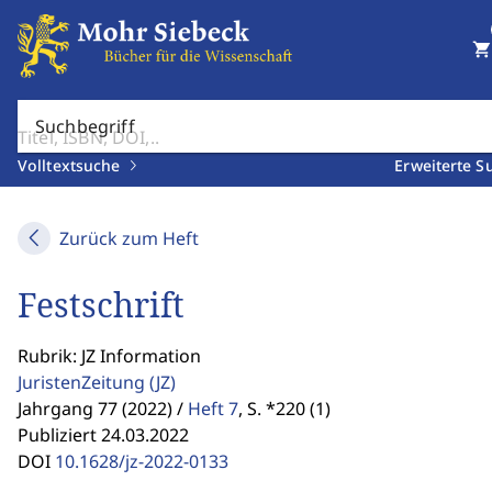
shopping_cart
Suchbegriff
Volltextsuche
Erweiterte S
Zurück zum Heft
Festschrift
Rubrik: JZ Information
JuristenZeitung
(JZ)
Jahrgang 77 (2022) /
Heft 7
,
S. *220 (1)
Publiziert 24.03.2022
DOI
10.1628/jz-2022-0133