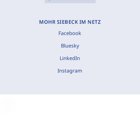
MOHR SIEBECK IM NETZ
Facebook
Bluesky
LinkedIn
Instagram
C
o
o