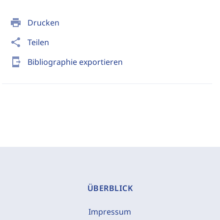
print
Drucken
share
Teilen
send_to_mobile
Bibliographie exportieren
ÜBERBLICK
Impressum