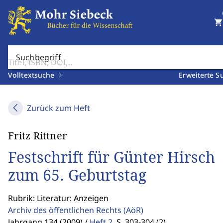
shopping_cart
Suchbegriff
Volltextsuche
Erweiterte S
Zurück zum Heft
Fritz Rittner
Festschrift für Günter Hirsch
zum 65. Geburtstag
Rubrik: Literatur: Anzeigen
Archiv des öffentlichen Rechts
(AöR)
Jahrgang 134 (2009) /
Heft 2
,
S. 303-304 (2)